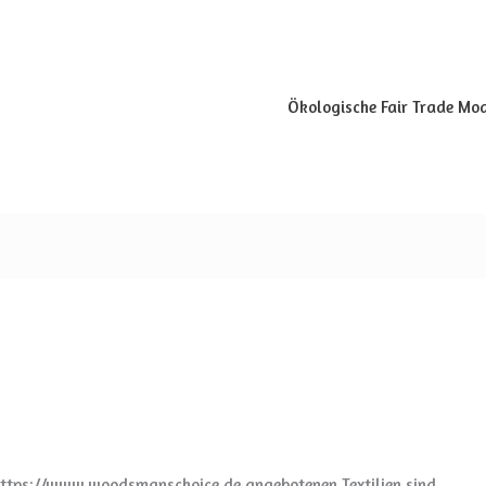
Ökologische Fair Trade Mo
 https://www.woodsmanschoice.de angebotenen Textilien sind