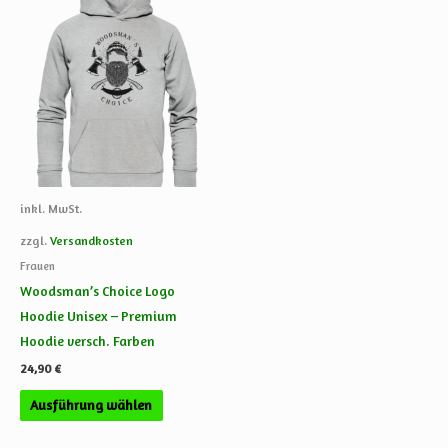
Dieses
Produkt
weist
mehrere
Varianten
auf.
Die
Optionen
können
inkl. MwSt.
auf
zzgl.
Versandkosten
der
Frauen
Produktseite
Woodsman’s Choice Logo
gewählt
Hoodie Unisex – Premium
werden
Hoodie versch. Farben
24,90
€
Ausführung wählen