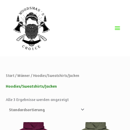
Zum
Haup
Inhalt
springen
Start
/
Männer
/ Hoodies/Sweatshirts/Jacken
Hoodies/Sweatshirts/Jacken
Alle 3 Ergebnisse werden angezeigt
Dieses
Dieses