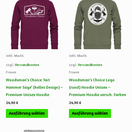
Produkt
Produkt
weist
weist
mehrere
mehrere
Varianten
Varianten
auf.
auf.
Die
Die
Optionen
Optionen
können
können
inkl. MwSt.
inkl. MwSt.
auf
auf
zzgl.
Versandkosten
zzgl.
Versandkosten
der
der
Frauen
Frauen
Produktseite
Produktsei
Woodsman’s Choice ‘Axt
Woodsman’s Choice Logo
gewählt
gewählt
Hammer Säge’ (helles Design) –
(rund) Hoodie Unisex –
werden
werden
Premium Unisex Hoodie
Premium Hoodie versch. Farben
24,90
€
24,90
€
Ausführung wählen
Ausführung wählen