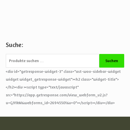
Suche:
S
u
c
Suchen
h
<div id="getresponse-widget-3" class="ast-woo-sidebar-widget
e
widget widget_getresponse-widget"><h2 class="widget-title">
n
</h2><div ><script type="text/javascript"
a
src="https://app.getresponse.com/view_webform_v2.js?
c
u=G91kM&webforms_id=26945501&v=0"></script></div></div>
h
: