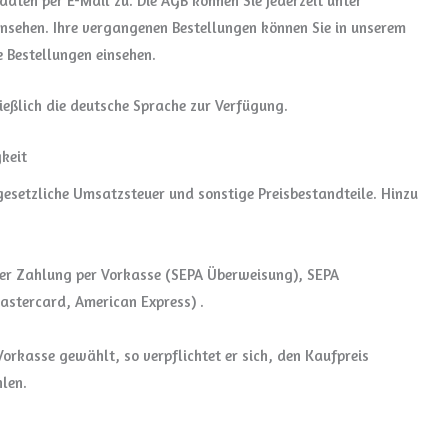
daten per E-Mail zu. Die AGB können Sie jederzeit unter
sehen. Ihre vergangenen Bestellungen können Sie in unserem
 Bestellungen einsehen.
ießlich die deutsche Sprache zur Verfügung.
gkeit
 gesetzliche Umsatzsteuer und sonstige Preisbestandteile. Hinzu
 der Zahlung per Vorkasse (SEPA Überweisung), SEPA
astercard, American Express) .
orkasse gewählt, so verpflichtet er sich, den Kaufpreis
len.