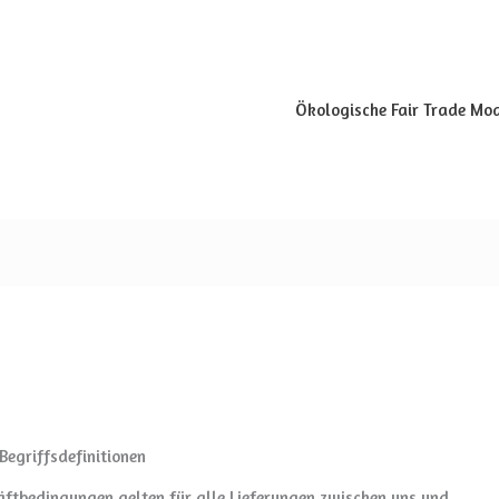
Ökologische Fair Trade Mo
egriffsdefinitionen
äftbedingungen gelten für alle Lieferungen zwischen uns und