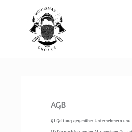
Zum
Inhalt
springen
AGB
§1 Geltung gegenüber Unternehmern und B
(1) Die nachfolgenden Allgemeinen Gesch